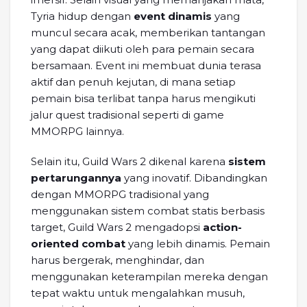
Tyria hidup dengan
event dinamis
yang
muncul secara acak, memberikan tantangan
yang dapat diikuti oleh para pemain secara
bersamaan. Event ini membuat dunia terasa
aktif dan penuh kejutan, di mana setiap
pemain bisa terlibat tanpa harus mengikuti
jalur quest tradisional seperti di game
MMORPG lainnya.
Selain itu, Guild Wars 2 dikenal karena
sistem
pertarungannya
yang inovatif. Dibandingkan
dengan MMORPG tradisional yang
menggunakan sistem combat statis berbasis
target, Guild Wars 2 mengadopsi
action-
oriented combat
yang lebih dinamis. Pemain
harus bergerak, menghindar, dan
menggunakan keterampilan mereka dengan
tepat waktu untuk mengalahkan musuh,