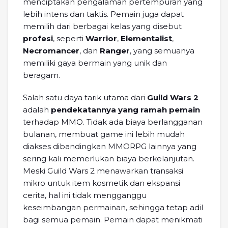
menciptakan pengalaman pertempuran yang
lebih intens dan taktis. Pemain juga dapat
memilih dari berbagai kelas yang disebut
profesi
, seperti
Warrior
,
Elementalist
,
Necromancer
, dan
Ranger
, yang semuanya
memiliki gaya bermain yang unik dan
beragam.
Salah satu daya tarik utama dari
Guild Wars 2
adalah
pendekatannya yang ramah pemain
terhadap MMO. Tidak ada biaya berlangganan
bulanan, membuat game ini lebih mudah
diakses dibandingkan MMORPG lainnya yang
sering kali memerlukan biaya berkelanjutan.
Meski Guild Wars 2 menawarkan transaksi
mikro untuk item kosmetik dan ekspansi
cerita, hal ini tidak mengganggu
keseimbangan permainan, sehingga tetap adil
bagi semua pemain. Pemain dapat menikmati