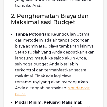
transaksi Anda.
2. Penghematan Biaya dan
Maksimalisasi Budget
Tanpa Potongan:
Keunggulan utama
dari metode ini adalah tanpa potongan
biaya admin atau biaya tambahan lainnya.
Setiap rupiah yang Anda depositkan akan
langsung masuk ke saldo akun Anda,
sehingga budget Anda bisa lebih
terkontrol dan termanfaatkan secara
maksimal. Tidak ada lagi biaya
tersembunyi yang akan mengejutkan
Anda di tengah permainan.
slot deposit
pulsa
Modal Minim, Peluang Maksimal: