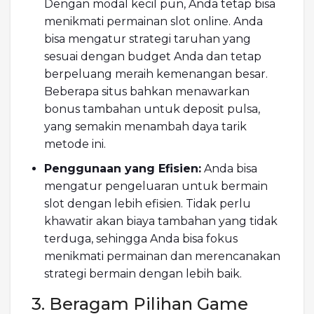
Dengan modal kecil pun, Anda tetap bisa
menikmati permainan slot online. Anda
bisa mengatur strategi taruhan yang
sesuai dengan budget Anda dan tetap
berpeluang meraih kemenangan besar.
Beberapa situs bahkan menawarkan
bonus tambahan untuk deposit pulsa,
yang semakin menambah daya tarik
metode ini.
Penggunaan yang Efisien:
Anda bisa
mengatur pengeluaran untuk bermain
slot dengan lebih efisien. Tidak perlu
khawatir akan biaya tambahan yang tidak
terduga, sehingga Anda bisa fokus
menikmati permainan dan merencanakan
strategi bermain dengan lebih baik.
3. Beragam Pilihan Game