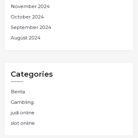
November 2024
October 2024
September 2024
August 2024
Categories
Berita
Gambling
judi online
slot online