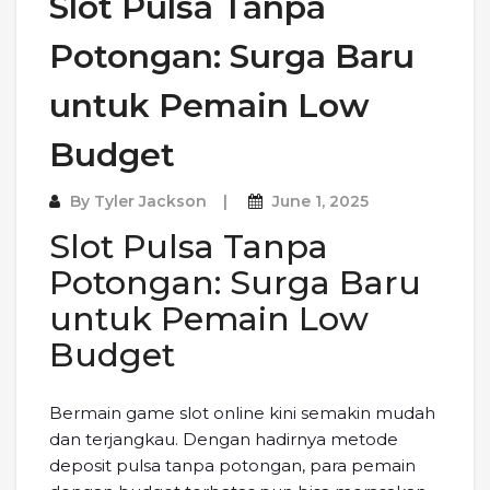
Slot Pulsa Tanpa
Potongan: Surga Baru
untuk Pemain Low
Budget
By
Tyler Jackson
June 1, 2025
Slot Pulsa Tanpa
Potongan: Surga Baru
untuk Pemain Low
Budget
Bermain game slot online kini semakin mudah
dan terjangkau. Dengan hadirnya metode
deposit pulsa tanpa potongan, para pemain